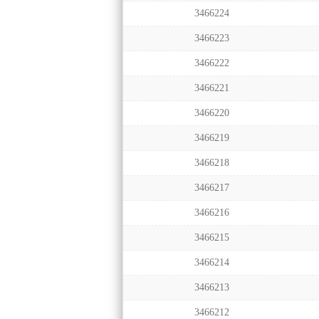
3466224
3466223
3466222
3466221
3466220
3466219
3466218
3466217
3466216
3466215
3466214
3466213
3466212