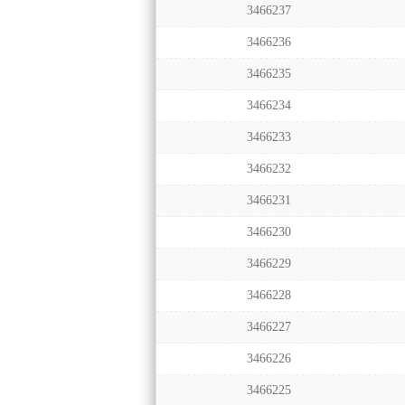
3466237
3466236
3466235
3466234
3466233
3466232
3466231
3466230
3466229
3466228
3466227
3466226
3466225