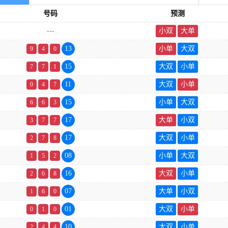
号码
预测
---
小双
大单
13
小单
大双
9
4
0
15
大双
小单
7
7
1
11
大双
小单
0
4
7
15
小单
大双
6
6
3
17
大单
小双
3
7
7
17
大双
小单
2
7
8
08
小单
大双
1
5
2
16
大双
小单
2
6
8
07
大单
小双
1
6
0
01
大双
小单
0
1
0
10
大双
小单
2
4
4