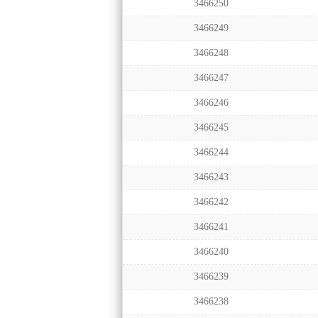
3466250
3466249
3466248
3466247
3466246
3466245
3466244
3466243
3466242
3466241
3466240
3466239
3466238