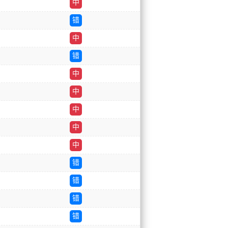
中
错
中
错
中
中
中
中
中
错
错
错
错