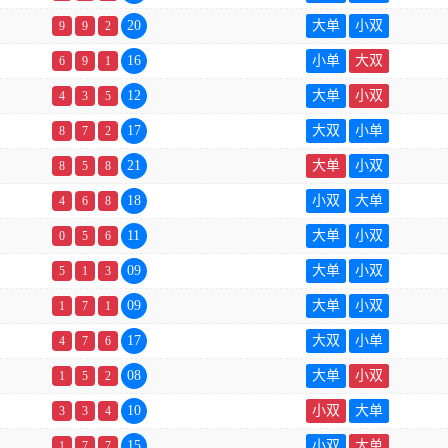
20
大单
小双
9
9
2
16
小单
大双
6
9
1
12
大单
小双
4
3
5
17
大双
小单
8
7
2
21
大单
小双
8
5
8
18
小双
大单
4
6
8
11
大单
小双
0
5
6
09
大单
小双
5
1
3
09
大单
小双
1
7
1
17
大双
小单
4
7
6
08
大单
小双
1
5
2
10
小双
大单
3
3
4
15
小双
大单
1
7
7