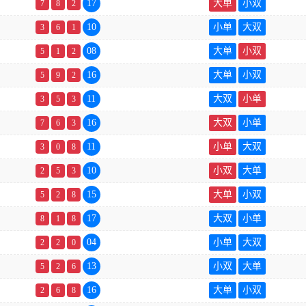
17
大单
小双
7
8
2
10
小单
大双
3
6
1
08
大单
小双
5
1
2
16
大单
小双
5
9
2
11
大双
小单
3
5
3
16
大双
小单
7
6
3
11
小单
大双
3
0
8
10
小双
大单
2
5
3
15
大单
小双
5
2
8
17
大双
小单
8
1
8
04
小单
大双
2
2
0
13
小双
大单
5
2
6
16
大单
小双
2
6
8