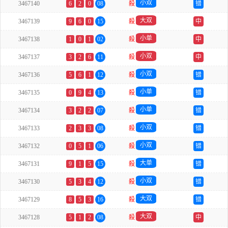
小双
3467140
6
2
0
08
殺
错
大双
3467139
9
6
0
15
殺
中
小单
3467138
1
0
1
02
殺
中
小双
3467137
3
2
6
11
殺
中
小双
3467136
5
6
1
12
殺
错
小单
3467135
0
9
4
13
殺
错
小单
3467134
3
2
2
07
殺
错
小双
3467133
2
3
3
08
殺
错
小双
3467132
0
5
1
06
殺
错
大单
3467131
9
1
5
15
殺
错
小双
3467130
5
3
4
12
殺
错
大双
3467129
8
5
3
16
殺
错
大双
3467128
5
1
2
08
殺
中