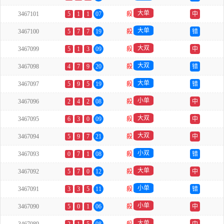
大单
3467101
5
1
1
07
殺
中
大单
3467100
5
7
7
19
殺
错
大双
3467099
5
1
3
09
殺
中
大双
3467098
4
7
9
20
殺
错
大单
3467097
5
9
5
19
殺
错
小单
3467096
2
4
2
08
殺
中
大双
3467095
6
3
0
09
殺
中
大双
3467094
5
9
7
21
殺
中
小双
3467093
0
7
1
08
殺
错
大单
3467092
5
7
0
12
殺
中
小单
3467091
3
3
5
11
殺
错
小单
3467090
5
0
1
06
殺
中
大单