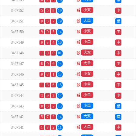
3467153
6
1
3
10
殺
错
小双
3467152
5
5
9
19
殺
中
大单
3467151
9
3
7
19
殺
错
小双
3467150
9
0
5
14
殺
中
小单
3467149
9
3
4
16
殺
中
大双
3467148
1
0
0
01
殺
中
大单
3467147
8
0
6
14
殺
中
小双
3467146
9
7
1
17
殺
中
小单
3467145
1
8
6
15
殺
中
小单
3467144
3
9
2
14
殺
中
小单
3467143
8
3
2
13
殺
错
大双
3467142
5
7
2
14
殺
错
大单
3467141
1
8
2
11
殺
中