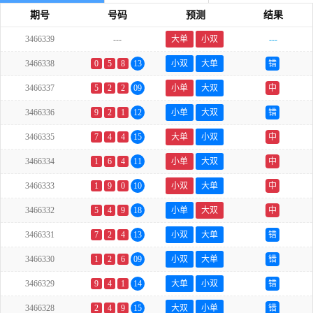
期号
号码
预测
结果
3466339
---
大单
小双
---
3466338
0
5
8
13
小双
大单
错
3466337
5
2
2
09
小单
大双
中
3466336
9
2
1
12
小单
大双
错
3466335
7
4
4
15
大单
小双
中
3466334
1
6
4
11
小单
大双
中
3466333
1
9
0
10
小双
大单
中
3466332
5
4
9
18
小单
大双
中
3466331
7
2
4
13
小双
大单
错
3466330
1
2
6
09
小双
大单
错
3466329
9
4
1
14
大单
小双
错
3466328
2
4
9
15
大双
小单
错