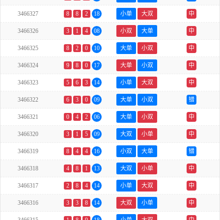
3466327
8
8
2
18
小单
大双
中
3466326
3
1
4
08
小双
大单
中
3466325
8
2
0
10
大单
小双
中
3466324
9
8
0
17
大单
小双
中
3466323
5
6
3
14
小单
大双
中
3466322
6
3
0
09
大单
小双
错
3466321
0
4
2
06
大单
小双
中
3466320
3
1
5
09
大双
小单
中
3466319
8
4
4
16
小双
大单
错
3466318
4
8
1
13
大双
小单
中
3466317
2
8
4
14
小单
大双
中
3466316
3
3
8
14
大双
小单
中