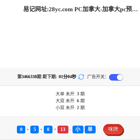
易记网址:28yc.com PC加拿大-加拿大pc预测结果走势|加拿大28预测开奖官网咪牌|飞飞28加拿大在线预测_专注研究!
第
3466338
期 距下期:
01
分
04
秒
广告开关：
大单
未开:
3
期
大双
未开:
6
期
小双
未开:
2
期
0
5
8
13
小
单
咪牌
+
+
=
-