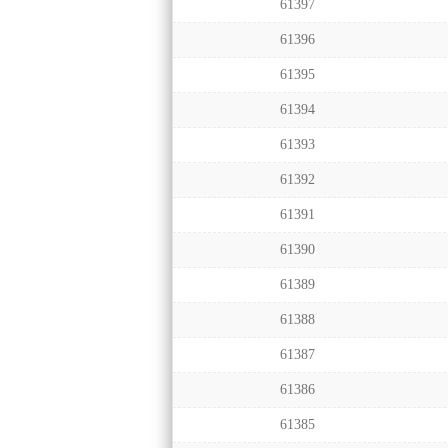
61397
61396
61395
61394
61393
61392
61391
61390
61389
61388
61387
61386
61385