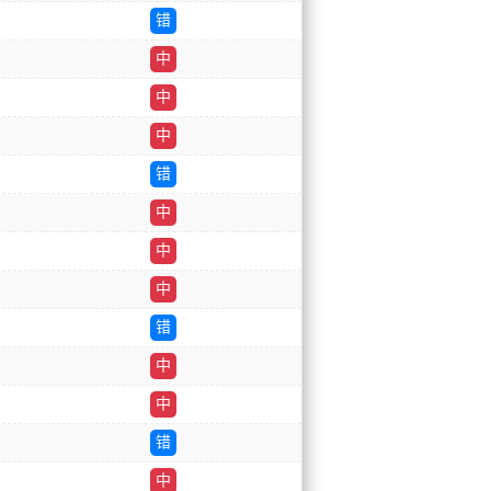
错
中
中
中
错
中
中
中
错
中
中
错
中