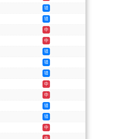
错
错
中
中
错
错
错
中
中
错
错
中
中