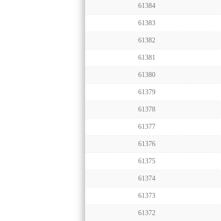
61384
61383
61382
61381
61380
61379
61378
61377
61376
61375
61374
61373
61372