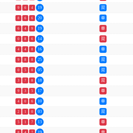
19
双
9
6
4
20
单
8
6
6
19
单
6
4
9
14
双
0
8
6
16
单
4
4
8
25
双
9
8
8
05
双
0
5
0
18
双
3
7
8
17
单
9
3
5
10
单
4
0
6
03
双
2
1
0
13
单
5
1
7
19
单
8
4
7