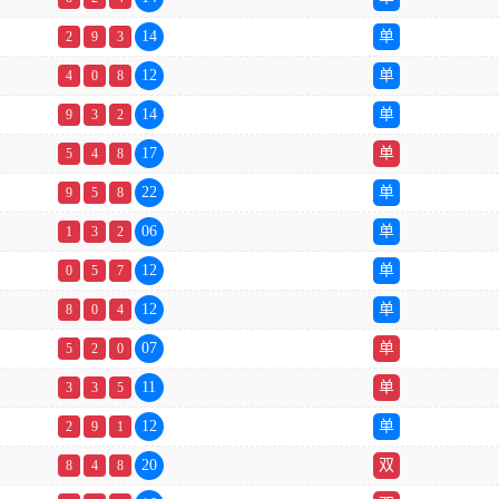
14
单
2
9
3
12
单
4
0
8
14
单
9
3
2
17
单
5
4
8
22
单
9
5
8
06
单
1
3
2
12
单
0
5
7
12
单
8
0
4
07
单
5
2
0
11
单
3
3
5
12
单
2
9
1
20
双
8
4
8