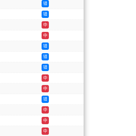
错
错
中
中
错
错
错
中
中
错
中
中
中