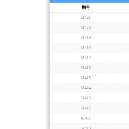
期号
61421
61420
61419
61418
61417
61416
61415
61414
61413
61412
61411
61410