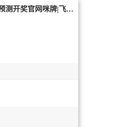
易记网址:28yc.com PC加拿大-加拿大pc预测结果走势|加拿大28预测开奖官网咪牌|飞飞28加拿大在线预测_专注研究!