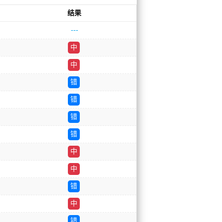
结果
---
中
中
错
错
错
错
中
中
错
中
错