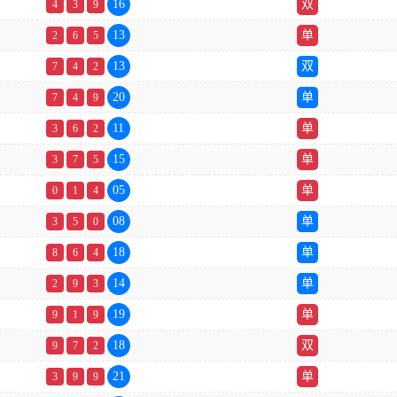
16
双
4
3
9
13
单
2
6
5
13
双
7
4
2
20
单
7
4
9
11
单
3
6
2
15
单
3
7
5
05
单
0
1
4
08
单
3
5
0
18
单
8
6
4
14
单
2
9
3
19
单
9
1
9
18
双
9
7
2
21
单
3
9
9