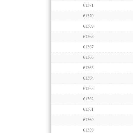
61371
61370
61369
61368
61367
61366
61365
61364
61363
61362
61361
61360
61359