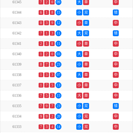
61345
7
2
0
09
大
单
中
61344
6
1
8
15
小
双
错
61343
0
3
9
12
小
单
中
61342
7
1
3
11
大
双
错
61341
2
1
8
11
小
单
中
61340
1
2
0
03
大
单
中
61339
8
7
8
23
小
单
中
61338
1
3
3
07
大
单
中
61337
1
7
5
13
小
单
中
61336
7
5
3
15
大
单
中
61335
7
9
7
23
小
双
错
61334
9
9
2
20
小
双
中
61333
7
3
4
14
小
双
中