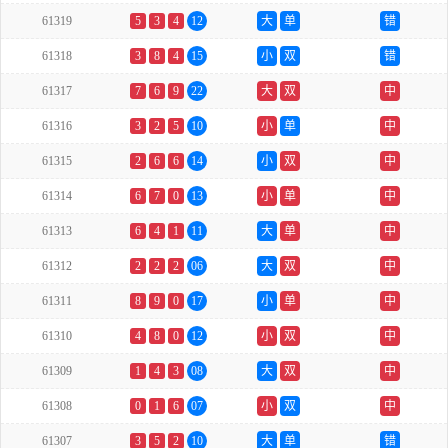
61319
5
3
4
12
大
单
错
61318
3
8
4
15
小
双
错
61317
7
6
9
22
大
双
中
61316
3
2
5
10
小
单
中
61315
2
6
6
14
小
双
中
61314
6
7
0
13
小
单
中
61313
6
4
1
11
大
单
中
61312
2
2
2
06
大
双
中
61311
8
9
0
17
小
单
中
61310
4
8
0
12
小
双
中
61309
1
4
3
08
大
双
中
61308
0
1
6
07
小
双
中
61307
3
5
2
10
大
单
错