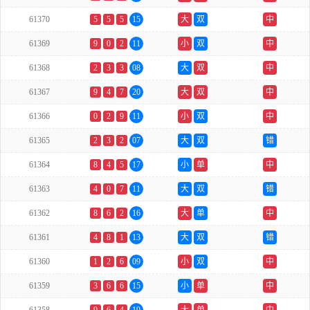
61370
5
5
5
15
大
双
中
61369
9
0
2
11
小
双
中
61368
2
3
3
08
大
双
中
61367
9
4
7
20
大
双
中
61366
0
2
9
11
小
双
中
61365
2
3
2
07
大
双
错
61364
8
4
5
17
小
单
中
61363
4
0
7
11
大
双
错
61362
8
6
2
16
大
单
中
61361
4
8
1
13
大
双
错
61360
1
2
6
09
小
双
中
61359
3
6
6
15
小
单
中