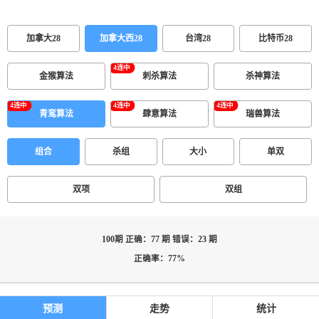
加拿大28
加拿大西28
台湾28
比特币28
金猴算法
刺杀算法
杀神算法
青鸾算法
肆意算法
瑞兽算法
组合
杀组
大小
单双
双项
双组
100期 正确：77 期 错误：23 期
正确率：77%
预测
走势
统计