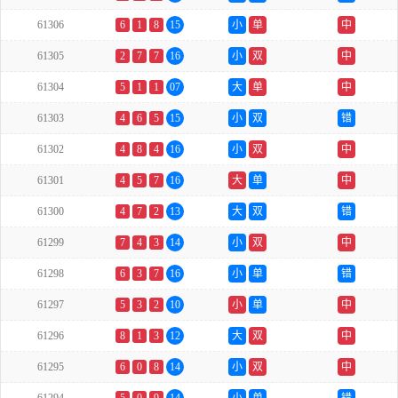
61306
6
1
8
15
小
单
中
61305
2
7
7
16
小
双
中
61304
5
1
1
07
大
单
中
61303
4
6
5
15
小
双
错
61302
4
8
4
16
小
双
中
61301
4
5
7
16
大
单
中
61300
4
7
2
13
大
双
错
61299
7
4
3
14
小
双
中
61298
6
3
7
16
小
单
错
61297
5
3
2
10
小
单
中
61296
8
1
3
12
大
双
中
61295
6
0
8
14
小
双
中