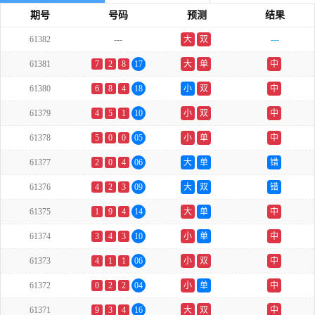
期号
号码
预测
结果
61382
---
大
双
---
61381
7
2
8
17
大
单
中
61380
6
8
4
18
小
双
中
61379
4
5
1
10
小
双
中
61378
5
0
0
05
小
单
中
61377
2
0
4
06
大
单
错
61376
4
2
3
09
大
双
错
61375
1
9
4
14
大
单
中
61374
3
4
3
10
小
单
中
61373
4
1
1
06
小
双
中
61372
0
2
2
04
小
单
中
61371
9
3
4
16
大
双
中