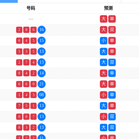
号码
预测
---
大
单
16
大
双
2
8
6
15
小
单
6
4
5
13
大
单
5
3
5
13
大
双
2
7
4
14
大
单
8
4
2
21
大
单
6
6
9
08
小
单
1
4
3
13
大
单
7
5
1
13
小
双
0
6
7
13
大
双
8
3
2
11
小
单
2
7
2