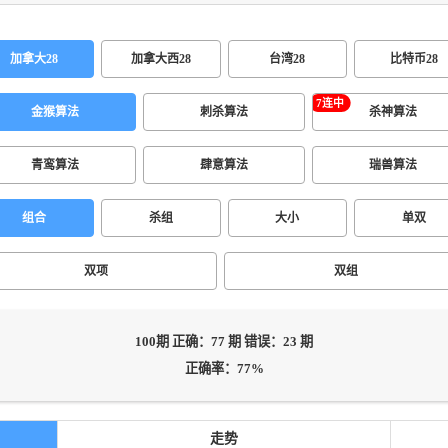
加拿大28
加拿大西28
台湾28
比特币28
金猴算法
刺杀算法
杀神算法
青鸾算法
肆意算法
瑞兽算法
组合
杀组
大小
单双
双项
双组
100期 正确：77 期 错误：23 期
正确率：77%
走势