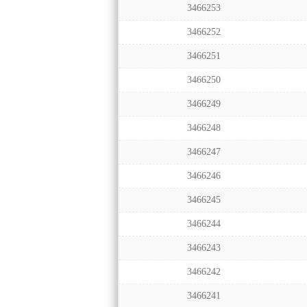
3466253
3466252
3466251
3466250
3466249
3466248
3466247
3466246
3466245
3466244
3466243
3466242
3466241