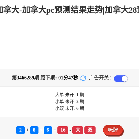
第
3466289
期 距下期:
01
分
47
秒
广告开关：
大单
未开:
1
期
小单
未开:
2
期
小双
未开:
6
期
2
+
8
+
6
=
16
-
大
双
咪牌