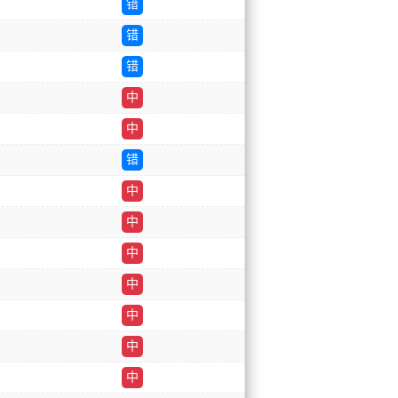
错
错
错
中
中
错
中
中
中
中
中
中
中