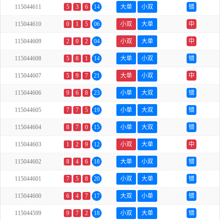
115044611
5
3
6
14
大单
小双
错
115044610
0
1
5
06
小双
大单
中
115044609
2
0
2
04
小双
大单
中
115044608
5
8
1
14
大单
小双
错
115044607
5
9
7
21
大单
小双
中
115044606
9
6
8
23
小单
大双
错
115044605
7
7
5
19
小单
大双
错
115044604
8
7
0
15
小单
大双
错
115044603
1
2
9
12
小双
大单
中
115044602
8
4
6
18
大单
小双
错
115044601
7
5
8
20
小双
大单
错
115044600
6
4
7
17
大双
小单
错
115044599
9
7
2
18
小双
大单
错