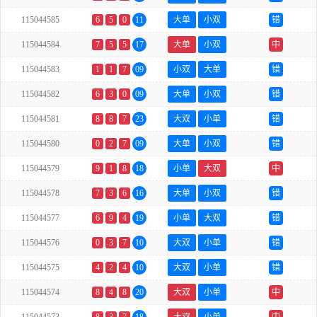
115044585
6
5
0
11
大单
小双
错
115044584
7
5
5
17
大单
小双
中
115044583
1
1
7
09
小双
大单
错
115044582
6
3
0
09
大单
小双
错
115044581
8
8
7
23
大双
小单
错
115044580
0
2
7
09
大单
小双
错
115044579
9
1
8
18
小单
大双
中
115044578
7
3
6
16
大单
小双
错
115044577
6
9
4
19
小单
大双
错
115044576
0
3
7
10
大双
小单
错
115044575
4
2
4
10
大双
小单
错
115044574
8
4
8
20
大双
小单
中