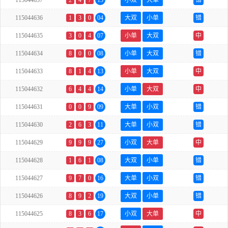
115044637
2
4
7
13
小双
大单
错
115044636
1
3
0
04
大双
小单
错
115044635
3
0
4
07
小单
大双
中
115044634
8
0
0
08
小单
大双
错
115044633
8
1
4
13
小单
大双
中
115044632
6
4
4
14
小单
大双
中
115044631
0
0
9
09
大单
小双
错
115044630
2
6
3
11
大单
小双
错
115044629
9
9
9
27
小双
大单
中
115044628
1
6
1
08
大双
小单
错
115044627
9
7
0
16
大单
小双
错
115044626
8
9
2
19
大双
小单
错
115044625
8
3
6
17
小双
大单
中