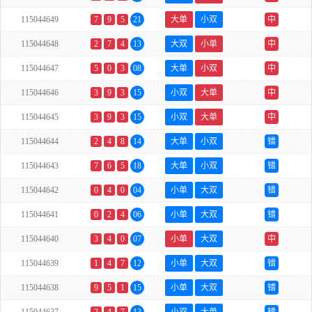
115044649
7
9
5
21
大单
小双
中
115044648
2
7
4
13
大双
小单
中
115044647
5
0
3
08
大单
小双
中
115044646
3
9
3
15
小双
大单
中
115044645
3
9
3
15
小双
大单
中
115044644
2
4
8
14
大单
小双
错
115044643
7
6
5
18
大单
小双
错
115044642
0
4
0
04
小单
大双
错
115044641
0
2
4
06
小单
大双
错
115044640
3
4
0
07
小单
大双
中
115044639
1
4
7
12
小单
大双
错
115044638
9
5
1
15
小单
大双
错