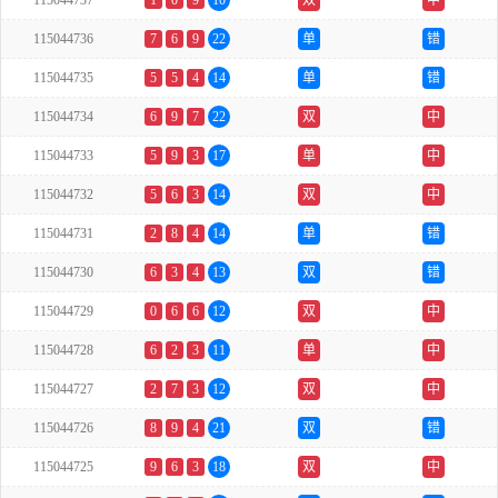
115044737
1
0
9
10
双
中
115044736
7
6
9
22
单
错
115044735
5
5
4
14
单
错
115044734
6
9
7
22
双
中
115044733
5
9
3
17
单
中
115044732
5
6
3
14
双
中
115044731
2
8
4
14
单
错
115044730
6
3
4
13
双
错
115044729
0
6
6
12
双
中
115044728
6
2
3
11
单
中
115044727
2
7
3
12
双
中
115044726
8
9
4
21
双
错
115044725
9
6
3
18
双
中