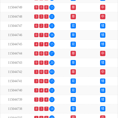
115044749
9
0
6
15
单
中
115044748
3
3
5
11
单
中
115044747
6
2
3
11
双
错
115044746
0
7
9
16
单
错
115044745
4
7
4
15
双
错
115044744
8
0
9
17
单
中
115044743
9
9
2
20
单
错
115044742
3
0
0
03
单
中
115044741
3
6
6
15
双
错
115044740
3
4
4
11
双
错
115044739
5
2
4
11
双
错
115044738
8
3
7
18
单
错