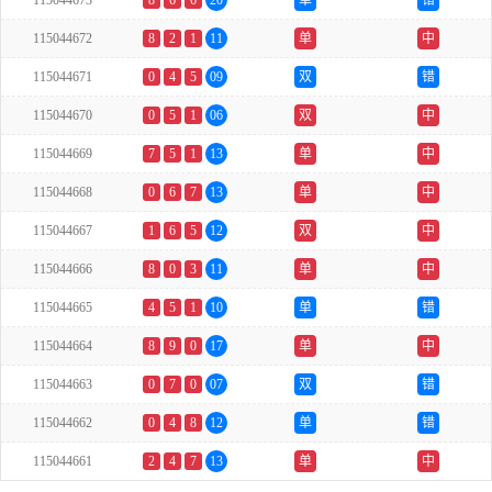
115044673
8
6
6
20
单
错
115044672
8
2
1
11
单
中
115044671
0
4
5
09
双
错
115044670
0
5
1
06
双
中
115044669
7
5
1
13
单
中
115044668
0
6
7
13
单
中
115044667
1
6
5
12
双
中
115044666
8
0
3
11
单
中
115044665
4
5
1
10
单
错
115044664
8
9
0
17
单
中
115044663
0
7
0
07
双
错
115044662
0
4
8
12
单
错
115044661
2
4
7
13
单
中