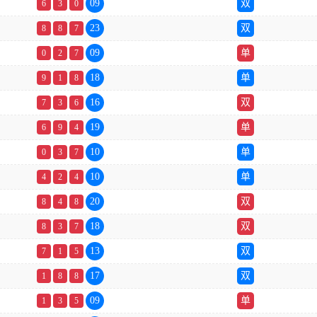
09
双
6
3
0
23
双
8
8
7
09
单
0
2
7
18
单
9
1
8
16
双
7
3
6
19
单
6
9
4
10
单
0
3
7
10
单
4
2
4
20
双
8
4
8
18
双
8
3
7
13
双
7
1
5
17
双
1
8
8
09
单
1
3
5