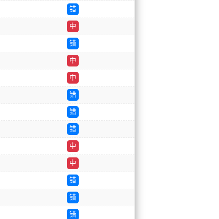
错
中
错
中
中
错
错
错
中
中
错
错
错