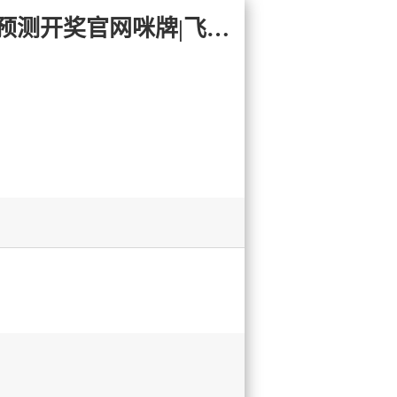
易记网址:28yc.com PC加拿大-加拿大pc预测结果走势|加拿大28预测开奖官网咪牌|飞飞28加拿大在线预测_专注研究!