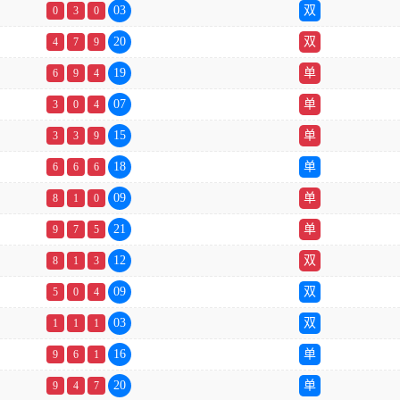
03
双
0
3
0
20
双
4
7
9
19
单
6
9
4
07
单
3
0
4
15
单
3
3
9
18
单
6
6
6
09
单
8
1
0
21
单
9
7
5
12
双
8
1
3
09
双
5
0
4
03
双
1
1
1
16
单
9
6
1
20
单
9
4
7