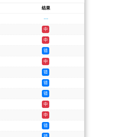
结果
---
中
中
错
中
错
错
错
中
中
错
错