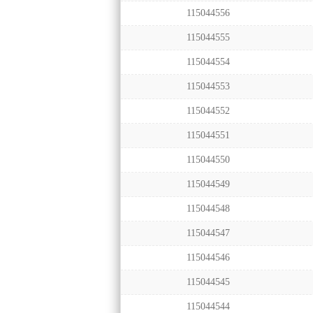
115044556
115044555
115044554
115044553
115044552
115044551
115044550
115044549
115044548
115044547
115044546
115044545
115044544