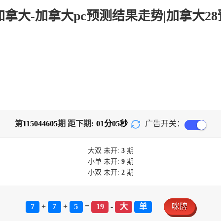
第
115044605
期 距下期:
01
分
05
秒
广告开关：
大双
未开:
3
期
小单
未开:
9
期
小双
未开:
2
期
7
+
7
+
5
=
19
-
大
单
咪牌