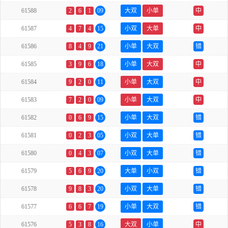
61588
2
6
1
09
大双
小单
中
61587
4
7
4
15
小双
大单
中
61586
8
4
9
21
小单
大双
错
61585
3
9
6
18
小单
大双
中
61584
9
2
0
11
小单
大双
中
61583
7
2
0
09
小单
大双
中
61582
0
6
9
15
小单
大双
错
61581
0
2
3
05
小双
大单
错
61580
0
4
3
07
小双
大单
错
61579
5
6
9
20
大单
小双
错
61578
9
8
3
20
小双
大单
错
61577
6
6
7
19
小单
大双
错
61576
5
3
8
16
大双
小单
中