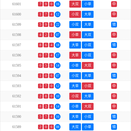
61601
7
9
0
16
大双
小单
中
61600
1
7
4
12
小双
大单
中
61599
5
9
8
22
小双
大单
错
61598
4
2
1
07
小单
大双
中
61597
8
6
4
18
大单
小双
错
61596
6
7
4
17
大单
小双
中
61595
0
5
9
14
小单
大双
中
61594
1
0
6
07
小双
大单
错
61593
5
7
0
12
大单
小双
中
61592
2
8
0
10
小双
大单
中
61591
8
2
4
14
小单
大双
中
61590
5
7
4
16
大单
小双
错
61589
2
0
6
08
大双
小单
错