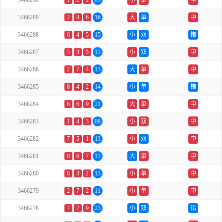
3466290
1
2
2
05
小
单
中
3466289
2
8
6
16
大
单
中
3466288
6
4
5
15
小
双
错
3466287
5
3
5
13
小
双
中
3466286
2
7
4
13
大
单
中
3466285
8
4
2
14
小
单
错
3466284
6
6
9
21
大
单
中
3466283
1
4
3
08
小
双
中
3466282
7
5
1
13
小
双
中
3466281
0
6
7
13
大
单
中
3466280
8
3
2
13
小
单
中
3466279
2
7
2
11
小
单
中
3466278
7
7
9
23
小
双
错