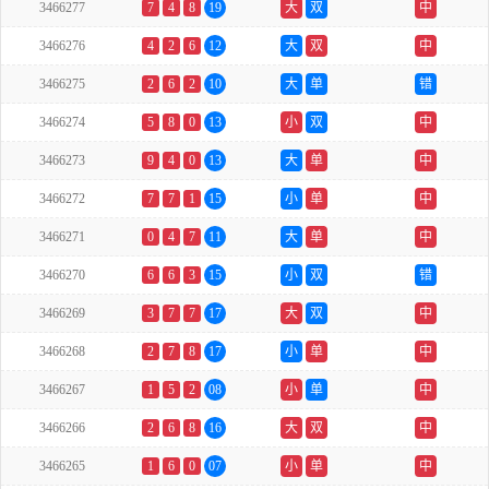
3466277
7
4
8
19
大
双
中
3466276
4
2
6
12
大
双
中
3466275
2
6
2
10
大
单
错
3466274
5
8
0
13
小
双
中
3466273
9
4
0
13
大
单
中
3466272
7
7
1
15
小
单
中
3466271
0
4
7
11
大
单
中
3466270
6
6
3
15
小
双
错
3466269
3
7
7
17
大
双
中
3466268
2
7
8
17
小
单
中
3466267
1
5
2
08
小
单
中
3466266
2
6
8
16
大
双
中
3466265
1
6
0
07
小
单
中