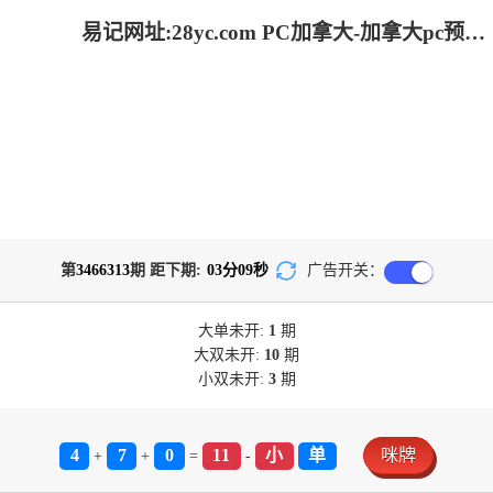
易记网址:28yc.com PC加拿大-加拿大pc预测结果走势|加拿大28预测开奖官网咪牌|飞飞28加拿大在线预测_专注研究!
第
3466313
期 距下期:
03
分
09
秒
广告开关：
大单
未开:
1
期
大双
未开:
10
期
小双
未开:
3
期
4
7
0
11
小
单
咪牌
+
+
=
-