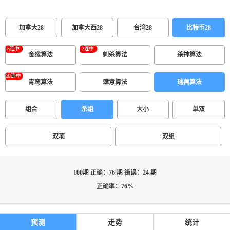
加拿大28
加拿大西28
台湾28
比特币28
金猴算法
刺杀算法
杀神算法
青鸾算法
肆意算法
瑞兽算法
组合
杀组
大小
单双
双项
双组
100期 正确：76 期 错误：24 期
正确率：76%
预测
走势
统计