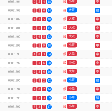
小单
08081404
9
5
4
18
殺
中
大双
08081403
3
5
6
14
殺
错
大双
08081402
4
1
5
10
殺
中
大双
08081401
7
5
3
15
殺
中
大双
08081400
2
6
5
13
殺
中
小双
08081399
8
1
9
18
殺
中
大单
08081398
1
0
3
04
殺
中
小双
08081397
9
5
6
20
殺
中
大单
08081396
2
8
6
16
殺
中
小双
08081395
2
8
2
12
殺
错
小单
08081394
4
8
2
14
殺
中
小单
08081393
3
3
3
09
殺
错
小单
08081392
8
2
7
17
殺
中