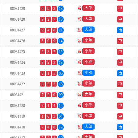
大单
08081429
6
9
3
18
殺
中
大单
08081428
9
2
7
18
殺
中
大单
08081427
9
4
8
21
殺
错
小单
08081426
5
0
9
14
殺
中
小单
08081425
5
3
7
15
殺
中
小双
08081424
8
2
3
13
殺
中
小双
08081423
0
1
5
06
殺
错
小单
08081422
8
3
5
16
殺
中
大单
08081421
7
2
0
09
殺
中
小单
08081420
7
1
4
12
殺
中
小单
08081419
1
0
3
04
殺
中
大单
08081418
7
4
8
19
殺
错
大单