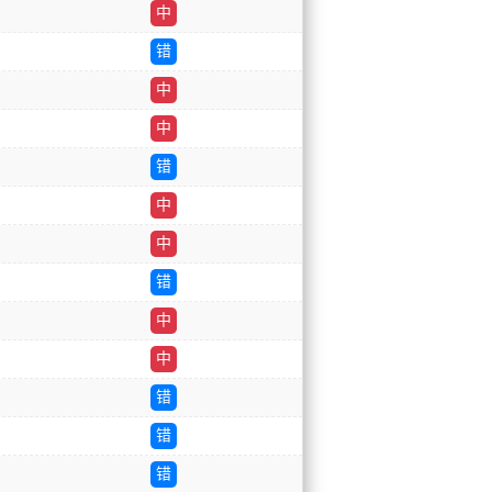
中
错
中
中
错
中
中
错
中
中
错
错
错