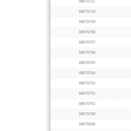
08070711
08070710
08070709
08070708
08070707
08070706
08070705
08070704
08070703
08070702
08070701
08070700
08070699