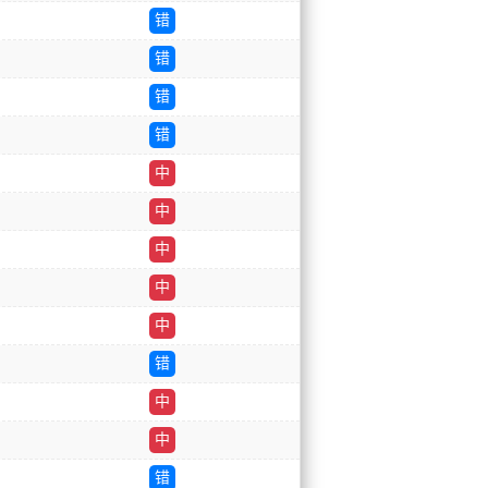
错
错
错
错
中
中
中
中
中
错
中
中
错