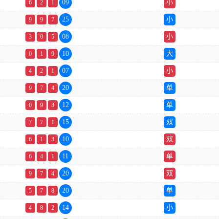
09
小
6
2
1
25
小
9
9
7
08
小
3
0
5
10
大
0
1
9
07
小
4
2
1
20
单
9
7
4
12
单
0
9
3
15
双
7
7
1
10
双
6
1
3
11
单
6
4
1
20
双
9
7
4
20
单
5
7
8
14
小
4
8
2