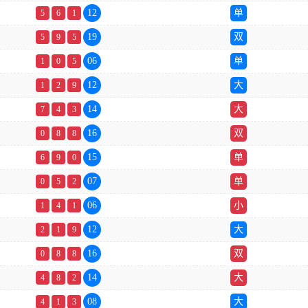
12
单
5
6
1
19
双
5
9
5
06
单
1
0
5
12
大
1
2
9
14
大
7
4
3
16
双
0
8
8
15
单
6
9
0
07
单
0
5
2
06
小
1
4
1
12
大
2
1
9
16
双
0
8
8
14
大
4
8
2
08
大
4
1
3