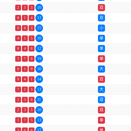
10
双
2
5
3
13
双
8
1
4
15
小
6
6
3
10
单
4
1
5
12
单
8
4
0
19
单
3
7
9
10
大
0
1
9
14
双
9
4
1
13
大
7
1
5
11
双
2
3
6
10
双
2
3
5
13
单
1
7
5
17
单
5
6
6