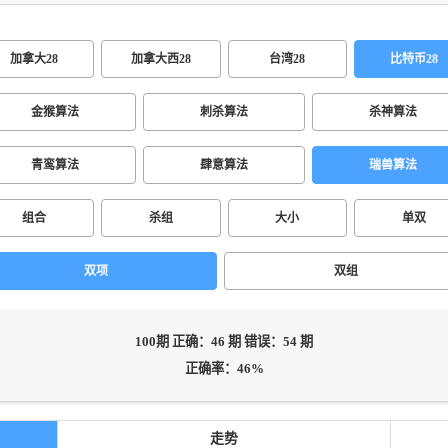
加拿大28
加拿大西28
台湾28
比特币28
金猴算法
刺杀算法
杀神算法
青鸾算法
肆意算法
瑞兽算法
组合
杀组
大小
单双
双项
双组
100期 正确：46 期 错误：54 期
正确率：46%
走势