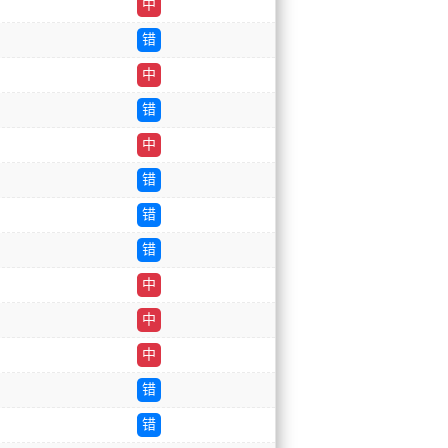
中
错
中
错
中
错
错
错
中
中
中
错
错