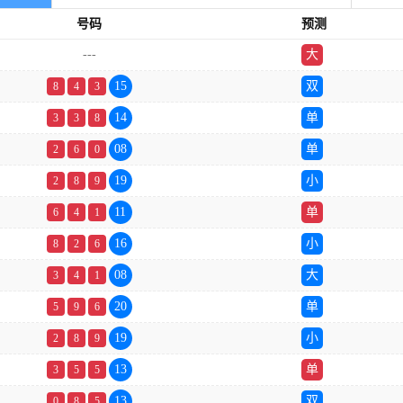
号码
预测
---
大
15
双
8
4
3
14
单
3
3
8
08
单
2
6
0
19
小
2
8
9
11
单
6
4
1
16
小
8
2
6
08
大
3
4
1
20
单
5
9
6
19
小
2
8
9
13
单
3
5
5
13
双
0
8
5