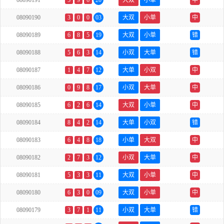
08090191
5
9
6
20
大双
小单
中
08090190
3
0
0
03
大双
小单
中
08090189
6
8
5
19
大双
小单
错
08090188
5
6
3
14
小双
大单
错
08090187
1
4
7
12
大单
小双
中
08090186
0
9
8
17
小双
大单
中
08090185
6
2
6
14
大双
小单
中
08090184
8
4
2
14
大单
小双
错
08090183
6
4
8
18
小单
大双
中
08090182
2
7
3
12
小双
大单
中
08090181
5
3
3
11
大双
小单
中
08090180
6
3
0
09
大双
小单
中
08090179
3
7
1
11
小双
大单
错