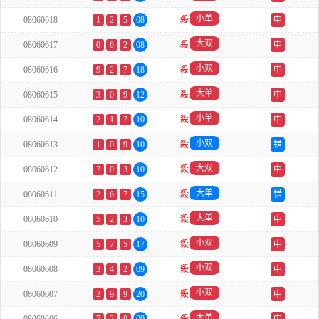
小单
08060618
1
2
5
08
殺
中
大双
08060617
0
6
2
08
殺
中
小双
08060616
9
2
7
18
殺
中
大单
08060615
3
0
9
12
殺
中
小单
08060614
2
1
7
10
殺
中
小双
08060613
1
0
9
10
殺
错
大双
08060612
7
0
3
10
殺
中
大单
08060611
2
6
7
15
殺
错
大单
08060610
5
2
3
10
殺
中
小双
08060609
5
7
5
17
殺
中
小双
08060608
3
4
2
09
殺
中
小双
08060607
2
9
9
20
殺
中
大单