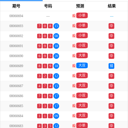
期号
号码
预测
结果
小单
08060694
---
殺
---
小单
08060693
7
0
8
15
殺
中
小单
08060692
5
0
3
08
殺
中
小双
08060691
9
9
0
18
殺
中
大单
08060690
6
9
5
20
殺
中
大双
08060689
8
1
9
18
殺
错
大双
08060688
3
2
7
12
殺
中
大双
08060687
4
7
4
15
殺
中
小双
08060686
7
1
9
17
殺
中
大双
08060685
7
3
7
17
殺
中
大双
08060684
1
1
7
09
殺
中
小单
08060683
4
3
5
12
殺
中