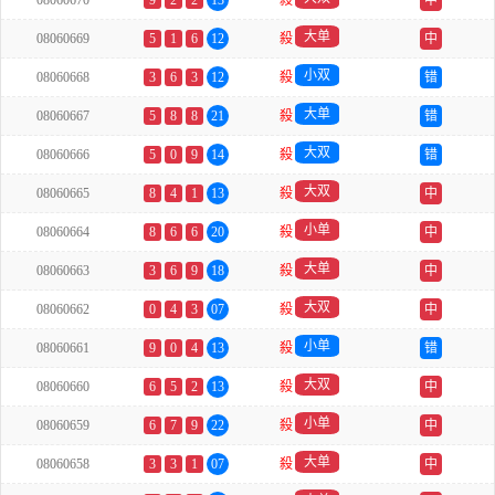
08060670
9
2
2
13
殺
中
大单
08060669
5
1
6
12
殺
中
小双
08060668
3
6
3
12
殺
错
大单
08060667
5
8
8
21
殺
错
大双
08060666
5
0
9
14
殺
错
大双
08060665
8
4
1
13
殺
中
小单
08060664
8
6
6
20
殺
中
大单
08060663
3
6
9
18
殺
中
大双
08060662
0
4
3
07
殺
中
小单
08060661
9
0
4
13
殺
错
大双
08060660
6
5
2
13
殺
中
小单
08060659
6
7
9
22
殺
中
大单
08060658
3
3
1
07
殺
中