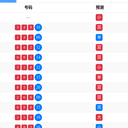
号码
预测
---
小
16
双
3
4
9
06
单
1
4
1
12
双
6
4
2
14
双
0
9
5
12
小
3
1
8
15
单
4
9
2
20
双
8
5
7
08
双
2
6
0
15
双
6
9
0
16
大
2
5
9
16
小
4
9
3