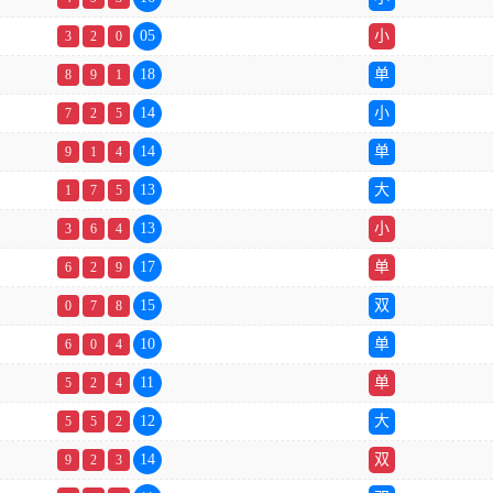
05
小
3
2
0
18
单
8
9
1
14
小
7
2
5
14
单
9
1
4
13
大
1
7
5
13
小
3
6
4
17
单
6
2
9
15
双
0
7
8
10
单
6
0
4
11
单
5
2
4
12
大
5
5
2
14
双
9
2
3