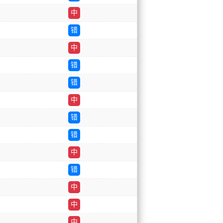
中
错
中
错
错
中
错
错
中
错
中
中
中