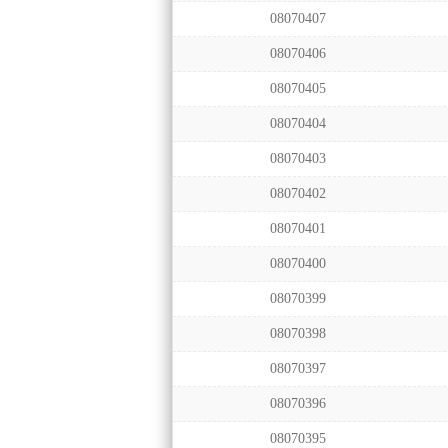
08070407
08070406
08070405
08070404
08070403
08070402
08070401
08070400
08070399
08070398
08070397
08070396
08070395