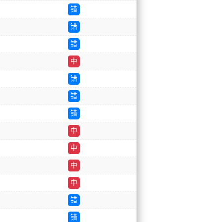
错
错
错
中
错
错
错
中
中
中
中
错
错