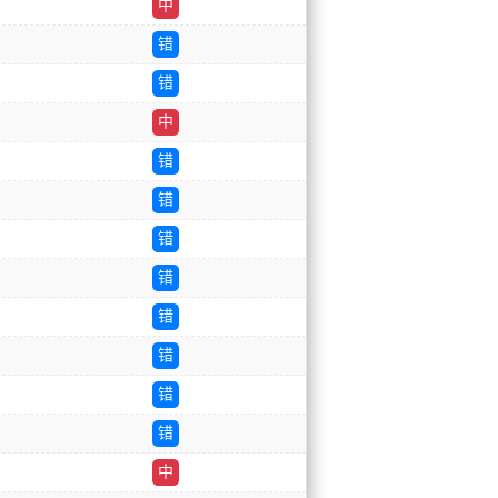
中
错
错
中
错
错
错
错
错
错
错
错
中