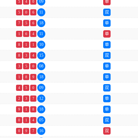
09
单
5
4
0
11
双
5
0
6
18
单
7
5
6
11
单
1
6
4
10
单
8
1
1
15
双
8
3
4
08
单
3
5
0
18
单
1
8
9
09
双
4
5
0
12
单
2
3
7
18
单
9
1
8
05
双
0
1
4
16
双
0
9
7