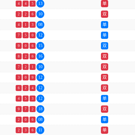
13
单
4
4
5
10
双
2
2
6
08
单
4
1
3
12
单
7
5
0
15
双
9
0
6
16
双
8
2
6
10
双
7
2
1
12
双
3
0
9
12
双
6
2
4
12
单
4
5
3
18
双
9
7
2
08
单
2
0
6
11
单
2
3
6