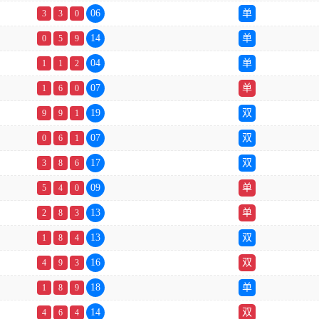
06
单
3
3
0
14
单
0
5
9
04
单
1
1
2
07
单
1
6
0
19
双
9
9
1
07
双
0
6
1
17
双
3
8
6
09
单
5
4
0
13
单
2
8
3
13
双
1
8
4
16
双
4
9
3
18
单
1
8
9
14
双
4
6
4