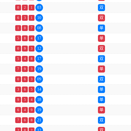
03
双
0
2
1
10
双
6
3
1
08
单
1
0
7
17
单
5
8
4
12
双
0
9
3
17
双
5
4
8
19
单
7
9
3
09
双
0
6
3
14
单
3
6
5
18
单
9
5
4
19
单
6
4
9
21
双
7
6
8
12
双
2
8
2