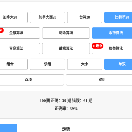
加拿大28
加拿大西28
台湾28
比特币28
金猴算法
刺杀算法
杀神算法
青鸾算法
肆意算法
瑞兽算法
组合
杀组
大小
单双
双项
双组
100期 正确：39 期 错误：61 期
正确率：39%
走势