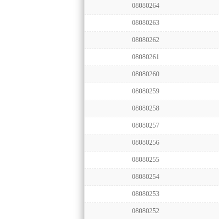
08080264
08080263
08080262
08080261
08080260
08080259
08080258
08080257
08080256
08080255
08080254
08080253
08080252