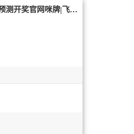
易记网址:28yc.com PC加拿大-加拿大pc预测结果走势|加拿大28预测开奖官网咪牌|飞飞28加拿大在线预测_专注研究!