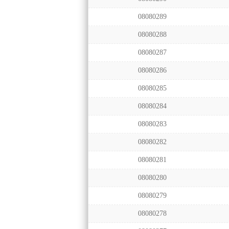
08080289
08080288
08080287
08080286
08080285
08080284
08080283
08080282
08080281
08080280
08080279
08080278