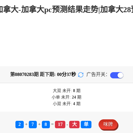
第
08070283
期 距下期:
00
分
36
秒
广告开关：
大双
未开:
8
期
小单
未开:
24
期
小双
未开:
4
期
2
+
7
+
8
=
17
-
大
单
咪牌