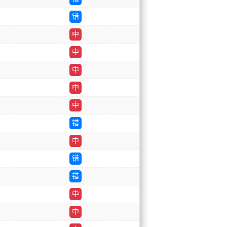
错
中
中
中
中
中
错
中
错
错
中
中