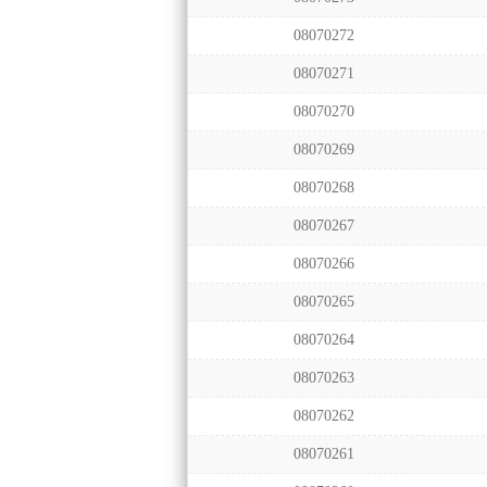
08070272
08070271
08070270
08070269
08070268
08070267
08070266
08070265
08070264
08070263
08070262
08070261