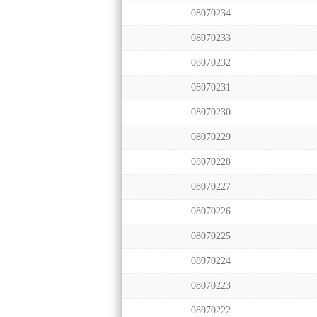
08070234
08070233
08070232
08070231
08070230
08070229
08070228
08070227
08070226
08070225
08070224
08070223
08070222