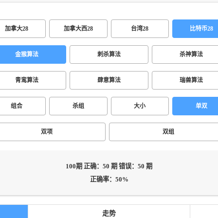
加拿大28
加拿大西28
台湾28
比特币28
金猴算法
刺杀算法
杀神算法
青鸾算法
肆意算法
瑞兽算法
组合
杀组
大小
单双
双项
双组
100期 正确：50 期 错误：50 期
正确率：50%
走势