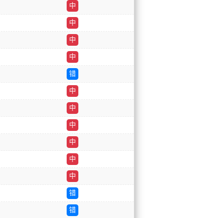
中
中
中
中
错
中
中
中
中
中
中
错
错