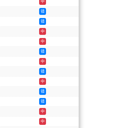
中
错
错
中
中
错
中
错
中
错
错
中
中