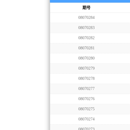
期号
08070284
08070283
08070282
08070281
08070280
08070279
08070278
08070277
08070276
08070275
08070274
08070273