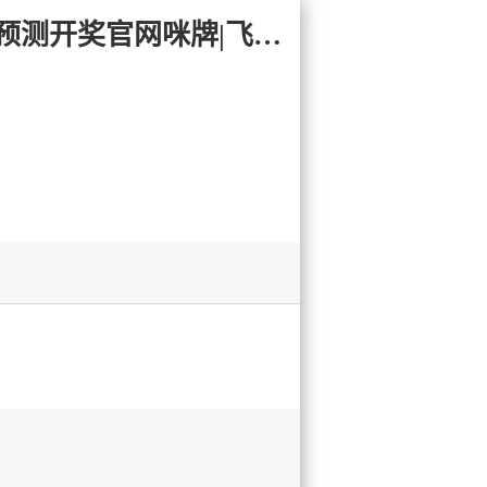
易记网址:28yc.com PC加拿大-加拿大pc预测结果走势|加拿大28预测开奖官网咪牌|飞飞28加拿大在线预测_专注研究!