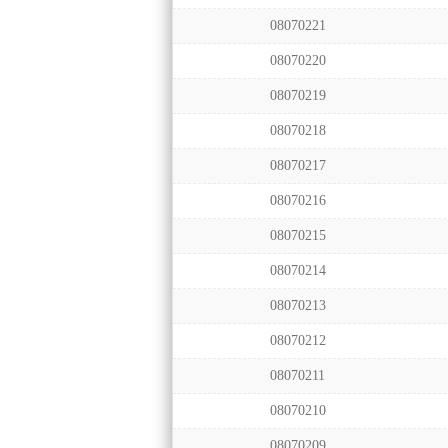
08070221
08070220
08070219
08070218
08070217
08070216
08070215
08070214
08070213
08070212
08070211
08070210
08070209