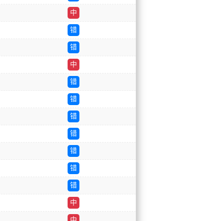
中
错
错
中
错
错
错
错
错
错
错
中
中