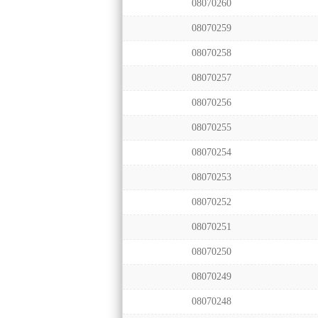
08070260
08070259
08070258
08070257
08070256
08070255
08070254
08070253
08070252
08070251
08070250
08070249
08070248