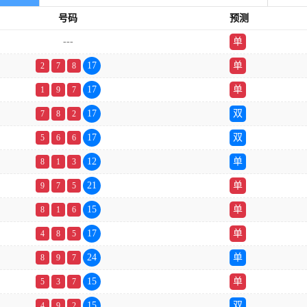
号码
预测
---
单
17
单
2
7
8
17
单
1
9
7
17
双
7
8
2
17
双
5
6
6
12
单
8
1
3
21
单
9
7
5
15
单
8
1
6
17
单
4
8
5
24
单
8
9
7
15
单
5
3
7
15
双
4
9
2