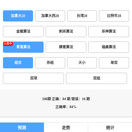
加拿大28
加拿大西28
台湾28
比特币28
金猴算法
刺杀算法
杀神算法
青鸾算法
肆意算法
瑞兽算法
组合
杀组
大小
单双
双项
双组
100期 正确：84 期 错误：16 期
正确率：84%
预测
走势
统计