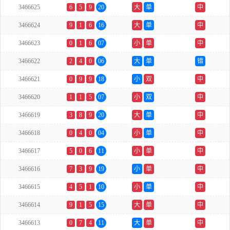
3466625
6
5
9
20
大
单
中
3466624
9
1
6
16
大
单
中
3466623
0
1
6
07
小
单
中
3466622
2
4
0
06
大
单
错
3466621
0
9
9
18
小
双
中
3466620
1
1
5
07
小
双
中
3466619
3
8
9
20
大
单
中
3466618
0
4
0
04
小
单
中
3466617
5
0
6
11
小
单
中
3466616
7
3
9
19
小
单
中
3466615
4
5
1
10
小
单
中
3466614
9
1
5
15
大
单
中
3466613
0
7
4
11
大
单
中